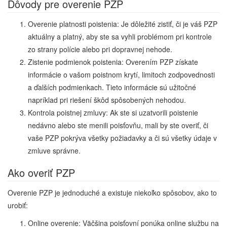
Dôvody pre overenie PZP
Overenie platnosti poistenia: Je dôležité zistiť, či je váš PZP
aktuálny a platný, aby ste sa vyhli problémom pri kontrole
zo strany polície alebo pri dopravnej nehode.
Zistenie podmienok poistenia: Overením PZP získate
informácie o vašom poistnom krytí, limitoch zodpovednosti
a ďalších podmienkach. Tieto informácie sú užitočné
napríklad pri riešení škôd spôsobených nehodou.
Kontrola poistnej zmluvy: Ak ste si uzatvorili poistenie
nedávno alebo ste menili poisťovňu, mali by ste overiť, či
vaše PZP pokrýva všetky požiadavky a či sú všetky údaje v
zmluve správne.
Ako overiť PZP
Overenie PZP je jednoduché a existuje niekoľko spôsobov, ako to
urobiť:
Online overenie: Väčšina poisťovní ponúka online službu na