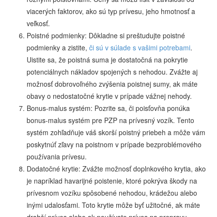
viacerých faktorov, ako sú typ prívesu, jeho hmotnosť a
veľkosť.
Poistné podmienky: Dôkladne si preštudujte poistné
podmienky a zistite,
či sú v súlade s vašimi potrebami
.
Uistite sa, že poistná suma je dostatočná na pokrytie
potenciálnych nákladov spojených s nehodou. Zvážte aj
možnosť dobrovoľného zvýšenia poistnej sumy, ak máte
obavy o nedostatočné krytie v prípade vážnej nehody.
Bonus-malus systém: Pozrite sa, či poisťovňa ponúka
bonus-malus systém pre PZP na prívesný vozík. Tento
systém zohľadňuje váš skorší poistný priebeh a môže vám
poskytnúť zľavy na poistnom v prípade bezproblémového
používania prívesu.
Dodatočné krytie: Zvážte možnosť doplnkového krytia, ako
je napríklad havarijné poistenie, ktoré pokrýva škody na
prívesnom vozíku spôsobené nehodou, krádežou alebo
inými udalosťami. Toto krytie môže byť užitočné, ak máte