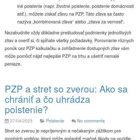
iné poistenie (napr. životné poistenie, poistenie domácnosti
atď.), môžete získať zľavu na PZP. Táto zľava sa často
nazýva „kombinovaná zľava“ alebo „zliava za vernosť“.
Nezabudnite vždy dôkladne preštudovať podmienky jednotlivých
zliav a overiť si, či spĺňate všetky požiadavky. Porovnanie rôznych
ponúk cez PZP kalkulačku a zohľadnenie dostupných zliav vám
môže pomôcť nájsť najlepšie PZP na trhu a ušetriť nemalé
peniaze.
PZP a stret so zverou: Ako sa
chrániť a čo uhrádza
poistenie?
27/04/2023
Poistenie
No comments
Stret so zverou je nepríjemným a nečakaným zážitkom pre
mnohých vodičov, ktorý môže spôsobiť značné škody na vozidle.