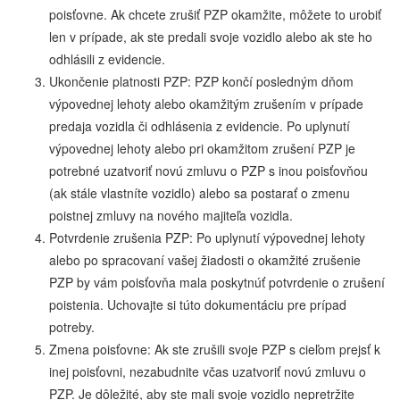
poisťovne. Ak chcete zrušiť PZP okamžite, môžete to urobiť
len v prípade, ak ste predali svoje vozidlo alebo ak ste ho
odhlásili z evidencie.
Ukončenie platnosti PZP: PZP končí posledným dňom
výpovednej lehoty alebo okamžitým zrušením v prípade
predaja vozidla či odhlásenia z evidencie. Po uplynutí
výpovednej lehoty alebo pri okamžitom zrušení PZP je
potrebné uzatvoriť novú zmluvu o PZP s inou poisťovňou
(ak stále vlastníte vozidlo) alebo sa postarať o zmenu
poistnej zmluvy na nového majiteľa vozidla.
Potvrdenie zrušenia PZP: Po uplynutí výpovednej lehoty
alebo po spracovaní vašej žiadosti o okamžité zrušenie
PZP by vám poisťovňa mala poskytnúť potvrdenie o zrušení
poistenia. Uchovajte si túto dokumentáciu pre prípad
potreby.
Zmena poisťovne: Ak ste zrušili svoje PZP s cieľom prejsť k
inej poisťovni, nezabudnite včas uzatvoriť novú zmluvu o
PZP. Je dôležité, aby ste mali svoje vozidlo nepretržite