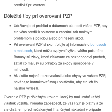
predložiť pri overení.
Dôležité tipy pri overovaní PZP
Udržiavajte si prehľad o dátumoch platnosti vášho PZP, aby
ste včas predĺžili poistenie a zabránili tak možným
problémom s políciou alebo pri riešení škôd.
Pri overovaní PZP si skontrolujte aj informácie o
bonusoch
a malusoch
, ktoré môžu ovplyvniť výšku vášho poistného.
Bonusy sú zľavy, ktoré získavate za beznehodový priebeh,
zatiaľ čo malusy sú prirážky za škody spôsobené v
minulosti.
Ak zistíte nejaké nezrovnalosti alebo chyby vo vašom PZP,
neváhajte kontaktovať svoju poisťovňu, aby ste ich čo
najskôr vyriešili.
Overenie PZP je dôležitým krokom, ktorý by mal urobiť každý
vlastník vozidla. Pomáha zabezpečiť, že váš PZP je platný a že
ste chránení pred nečakanými finančnými nákladmi v prípade