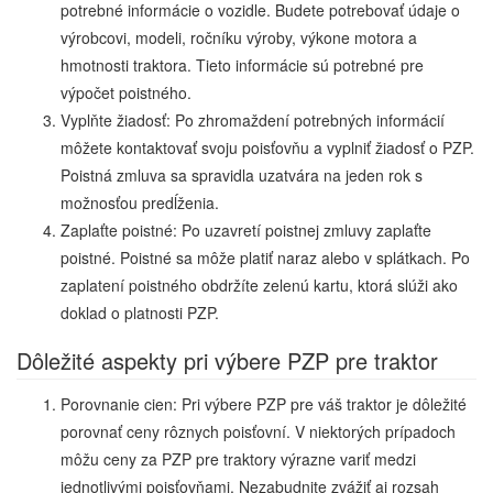
potrebné informácie o vozidle. Budete potrebovať údaje o
výrobcovi, modeli, ročníku výroby, výkone motora a
hmotnosti traktora. Tieto informácie sú potrebné pre
výpočet poistného.
Vyplňte žiadosť: Po zhromaždení potrebných informácií
môžete kontaktovať svoju poisťovňu a vyplniť žiadosť o PZP.
Poistná zmluva sa spravidla uzatvára na jeden rok s
možnosťou predĺženia.
Zaplaťte poistné: Po uzavretí poistnej zmluvy zaplaťte
poistné. Poistné sa môže platiť naraz alebo v splátkach. Po
zaplatení poistného obdržíte zelenú kartu, ktorá slúži ako
doklad o platnosti PZP.
Dôležité aspekty pri výbere PZP pre traktor
Porovnanie cien: Pri výbere PZP pre váš traktor je dôležité
porovnať ceny rôznych poisťovní. V niektorých prípadoch
môžu ceny za PZP pre traktory výrazne variť medzi
jednotlivými poisťovňami. Nezabudnite zvážiť aj rozsah