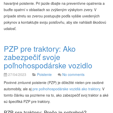
havarijné poistenie. Pri jazde dbajte na preventívne opatrenia a
buďte opatrní v oblastiach so zvýšeným výskytom zvery. V
prípade stretu so zverou postupujte podľa vyššie uvedených
pokynov a kontaktujte svoju poisťovňu, aby ste nahlásili škodovú
udalosť.
PZP pre traktory: Ako
zabezpečiť svoje
poľnohospodárske vozidlo
27/04/2023
Poistenie
No comments
Povinné zmluvné poistenie (PZP) je dôležité nielen pre osobné
automobily, ale aj
pre poľnohospodárske vozidlá ako traktory
. V
tomto článku sa pozrieme na to, ako zabezpečiť svoj traktor a aké
sú špecifiká PZP pre traktory.
PZP pre traktory: Prečo je potrebné?