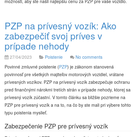
možnosti, aby ste našli najlepšiu cenu za PZP pre vaše vozidlo.
PZP na prívesný vozík: Ako
zabezpečiť svoj príves v
prípade nehody
27/04/2023
Poistenie
No comments
Povinné zmluvné poistenie (
PZP
) je zákonom stanovená
povinnosť pre všetkých majiteľov motorových vozidiel, vrátane
prívesných vozíkov. PZP na prívesný vozík zabezpečuje ochranu
pred finančnými nárokmi tretích strán v prípade nehody, ktorej sa
prívesný vozík zúčastní. V tomto článku sa bližšie pozrieme na
PZP pre prívesný vozík a na to, na čo by ste mali pri výbere tohto
typu poistenia myslieť.
Zabezpečenie PZP pre prívesný vozík