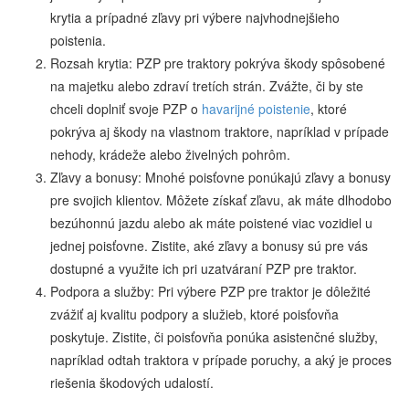
krytia a prípadné zľavy pri výbere najvhodnejšieho
poistenia.
Rozsah krytia: PZP pre traktory pokrýva škody spôsobené
na majetku alebo zdraví tretích strán. Zvážte, či by ste
chceli doplniť svoje PZP o
havarijné poistenie
, ktoré
pokrýva aj škody na vlastnom traktore, napríklad v prípade
nehody, krádeže alebo živelných pohrôm.
Zľavy a bonusy: Mnohé poisťovne ponúkajú zľavy a bonusy
pre svojich klientov. Môžete získať zľavu, ak máte dlhodobo
bezúhonnú jazdu alebo ak máte poistené viac vozidiel u
jednej poisťovne. Zistite, aké zľavy a bonusy sú pre vás
dostupné a využite ich pri uzatváraní PZP pre traktor.
Podpora a služby: Pri výbere PZP pre traktor je dôležité
zvážiť aj kvalitu podpory a služieb, ktoré poisťovňa
poskytuje. Zistite, či poisťovňa ponúka asistenčné služby,
napríklad odtah traktora v prípade poruchy, a aký je proces
riešenia škodových udalostí.