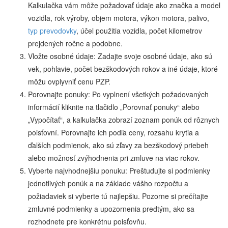
Kalkulačka vám môže požadovať údaje ako značka a model
vozidla, rok výroby, objem motora, výkon motora, palivo,
typ prevodovky
, účel použitia vozidla, počet kilometrov
prejdených ročne a podobne.
Vložte osobné údaje: Zadajte svoje osobné údaje, ako sú
vek, pohlavie, počet bezškodových rokov a iné údaje, ktoré
môžu ovplyvniť cenu PZP.
Porovnajte ponuky: Po vyplnení všetkých požadovaných
informácií kliknite na tlačidlo „Porovnať ponuky“ alebo
„Vypočítať“, a kalkulačka zobrazí zoznam ponúk od rôznych
poisťovní. Porovnajte ich podľa ceny, rozsahu krytia a
ďalších podmienok, ako sú zľavy za bezškodový priebeh
alebo možnosť zvýhodnenia pri zmluve na viac rokov.
Vyberte najvhodnejšiu ponuku: Preštudujte si podmienky
jednotlivých ponúk a na základe vášho rozpočtu a
požiadaviek si vyberte tú najlepšiu. Pozorne si prečítajte
zmluvné podmienky a upozornenia predtým, ako sa
rozhodnete pre konkrétnu poisťovňu.