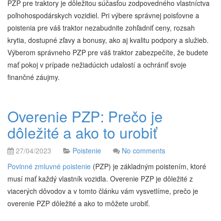
PZP pre traktory je dôležitou súčasťou zodpovedného vlastníctva
poľnohospodárskych vozidiel. Pri výbere správnej poisťovne a
poistenia pre váš traktor nezabudnite zohľadniť ceny, rozsah
krytia, dostupné zľavy a bonusy, ako aj kvalitu podpory a služieb.
Výberom správneho PZP pre váš traktor zabezpečíte, že budete
mať pokoj v prípade nežiadúcich udalostí a ochrániť svoje
finančné záujmy.
Overenie PZP: Prečo je
dôležité a ako to urobiť
27/04/2023
Poistenie
No comments
Povinné zmluvné poistenie
(PZP) je základným poistením, ktoré
musí mať každý vlastník vozidla. Overenie PZP je dôležité z
viacerých dôvodov a v tomto článku vám vysvetlíme, prečo je
overenie PZP dôležité a ako to môžete urobiť.