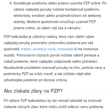
Kontaktujte poisťovňu alebo priamo uzavrite PZP online: Po
výbere najlepšej ponuky môžete kontaktovať poisťovňu
telefonicky, emailom alebo prostredníctvom ich webovej
stránky. Niektoré spoločnosti umožňujú uzavrieť PZP
priamo online, čo ušetrí váš čas a námahu.
PZP kalkulačka je užitočný nástroj, ktorý vám uľahčí výber
najlepšej ponuky povinného zmluvného poistenia pre váš
automobil,
traktor
,
prívesný vozík
,
motocykel
či iné motorové
vozidlo. Porovnaním rôznych ponúk môžete ušetriť peniaze a
získať poistenie, ktoré najlepšie zodpovedá vašim potrebám.
Nezabudnite pravidelne overovať ponuky na trhu, pretože ceny a
podmienky PZP sa môžu meniť, a tak môžete nájsť ešte
výhodnejšie poistenie pri obnove zmluvy.
Ako získate zľavy na PZP?
Pri výbere PZP kalkulačkou by ste nemali zabúdať na možnosť
získania rôznych zliav, ktoré môžu znížiť celkovú cenu poistenia.