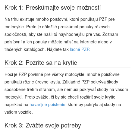
Krok 1: Preskúmajte svoje možnosti
Na trhu existuje mnoho poisťovní, ktoré ponúkajú PZP pre
motocykle. Preto je dôležité preskúmať ponuky rôznych
spoločností, aby ste našli tú najvhodnejšiu pre vás. Zoznam
poisťovní a ich ponuky môžete nájsť na internete alebo v
tlačených katalógoch. Nájdete tak
lacné PZP.
Krok 2: Pozrite sa na krytie
Hoci je PZP povinné pre všetky motocykle, mnohé poisťovne
ponúkajú rôzne úrovne krytia. Základné PZP pokrýva škody
spôsobené tretím stranám, ale nemusí pokrývať škody na vašom
motocykli. Preto zvážte, či by ste chceli rozšíriť svoje krytie,
napríklad na
havarijné poistenie
, ktoré by pokrylo aj škody na
vašom vozidle.
Krok 3: Zvážte svoje potreby