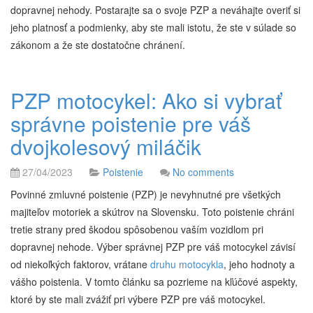
dopravnej nehody. Postarajte sa o svoje PZP a neváhajte overiť si
jeho platnosť a podmienky, aby ste mali istotu, že ste v súlade so
zákonom a že ste dostatočne chránení.
PZP motocykel: Ako si vybrať
správne poistenie pre váš
dvojkolesový miláčik
27/04/2023
Poistenie
No comments
Povinné zmluvné poistenie (PZP) je nevyhnutné pre všetkých
majiteľov motoriek a skútrov na Slovensku. Toto poistenie chráni
tretie strany pred škodou spôsobenou vaším vozidlom pri
dopravnej nehode. Výber správnej PZP pre váš motocykel závisí
od niekoľkých faktorov, vrátane
druhu motocykla
, jeho hodnoty a
vášho poistenia. V tomto článku sa pozrieme na kľúčové aspekty,
ktoré by ste mali zvážiť pri výbere PZP pre váš motocykel.