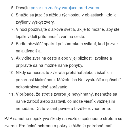
Dávajte
pozor na značky varujúce pred zverou
.
Snažte sa jazdiť s nižšou rýchlosťou v oblastiach, kde je
zvýšený výskyt zvery.
V noci používajte diaľkové svetlá, ak je to možné, aby ste
lepšie videli prítomnosť zveri na ceste.
Buďte obzvlášť opatrní pri súmraku a svitaní, keď je zver
najaktívnejšia.
Ak vidíte zver na ceste alebo v jej blízkosti, zvoľnite a
pripravte sa na možné náhle pohyby.
Nikdy sa nesnažte zvieratá preháňať alebo získať ich
pozornosť klaksónom. Môžete ich tým vystrašiť a spôsobiť
nekontrolovateľné správanie.
V prípade, že stret s zverou je nevyhnutný, nesnažte sa
náhle zatočiť alebo zastaviť, čo môže viesť k vážnejším
nehodám. Držte volant pevne a brzdite rovnomerne.
PZP samotné nepokrýva škody na vozidle spôsobené stretom so
zverou. Pre úplnú ochranu a pokrytie škôd je potrebné mať