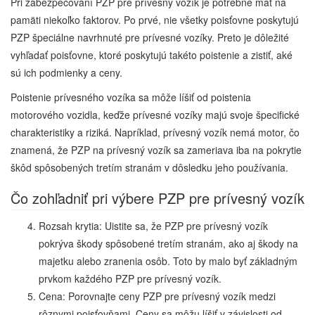
Pri zabezpečovaní PZP pre prívesný vozík je potrebné mať na
pamäti niekoľko faktorov. Po prvé, nie všetky poisťovne poskytujú
PZP špeciálne navrhnuté pre prívesné vozíky. Preto je dôležité
vyhľadať poisťovne, ktoré poskytujú takéto poistenie a zistiť, aké
sú ich podmienky a ceny.
Poistenie prívesného vozíka sa môže líšiť od poistenia
motorového vozidla, keďže prívesné vozíky majú svoje špecifické
charakteristiky a riziká. Napríklad, prívesný vozík nemá motor, čo
znamená, že PZP na prívesný vozík sa zameriava iba na pokrytie
škôd spôsobených tretím stranám v dôsledku jeho používania.
Čo zohľadniť pri výbere PZP pre prívesný vozík
Rozsah krytia: Uistite sa, že PZP pre prívesný vozík
pokrýva škody spôsobené tretím stranám, ako aj škody na
majetku alebo zranenia osôb. Toto by malo byť základným
prvkom každého PZP pre prívesný vozík.
Cena: Porovnajte ceny PZP pre prívesný vozík medzi
rôznymi poisťovňami. Ceny sa môžu líšiť v závislosti od