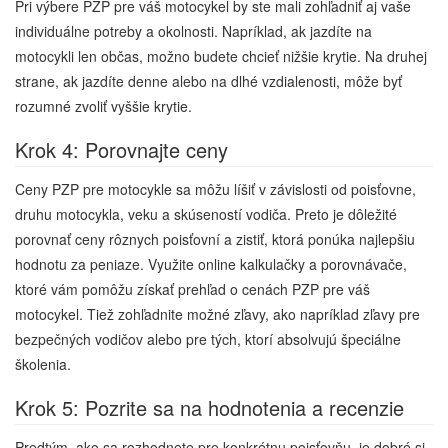
Pri výbere PZP pre váš motocykel by ste mali zohľadniť aj vaše
individuálne potreby a okolnosti. Napríklad, ak jazdíte na
motocykli len občas, možno budete chcieť nižšie krytie. Na druhej
strane, ak jazdíte denne alebo na dlhé vzdialenosti, môže byť
rozumné zvoliť vyššie krytie.
Krok 4: Porovnajte ceny
Ceny PZP pre motocykle sa môžu líšiť v závislosti od poisťovne,
druhu motocykla, veku a skúseností vodiča. Preto je dôležité
porovnať ceny rôznych poisťovní a zistiť, ktorá ponúka najlepšiu
hodnotu za peniaze. Využite online kalkulačky a porovnávače,
ktoré vám pomôžu získať prehľad o cenách PZP pre váš
motocykel. Tiež zohľadnite možné zľavy, ako napríklad zľavy pre
bezpečných vodičov alebo pre tých, ktorí absolvujú špeciálne
školenia.
Krok 5: Pozrite sa na hodnotenia a recenzie
Predtým, ako sa rozhodnete pre konkrétnu poisťovňu, je dobré si