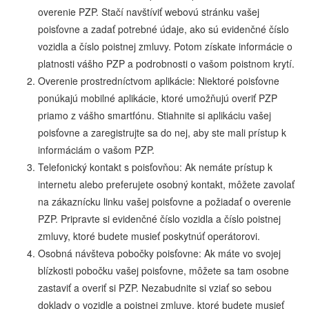
overenie PZP. Stačí navštíviť webovú stránku vašej
poisťovne a zadať potrebné údaje, ako sú evidenčné číslo
vozidla a číslo poistnej zmluvy. Potom získate informácie o
platnosti vášho PZP a podrobnosti o vašom poistnom krytí.
Overenie prostredníctvom aplikácie: Niektoré poisťovne
ponúkajú mobilné aplikácie, ktoré umožňujú overiť PZP
priamo z vášho smartfónu. Stiahnite si aplikáciu vašej
poisťovne a zaregistrujte sa do nej, aby ste mali prístup k
informáciám o vašom PZP.
Telefonický kontakt s poisťovňou: Ak nemáte prístup k
internetu alebo preferujete osobný kontakt, môžete zavolať
na zákaznícku linku vašej poisťovne a požiadať o overenie
PZP. Pripravte si evidenčné číslo vozidla a číslo poistnej
zmluvy, ktoré budete musieť poskytnúť operátorovi.
Osobná návšteva pobočky poisťovne: Ak máte vo svojej
blízkosti pobočku vašej poisťovne, môžete sa tam osobne
zastaviť a overiť si PZP. Nezabudnite si vziať so sebou
doklady o vozidle a poistnej zmluve, ktoré budete musieť