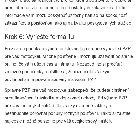
prečítať recenzie a hodnotenia od ostatných zákazníkov. Tieto
informácie vám môžu poskytnúť užitočný náhľad na spokojnosť
zákazníkov s poisťovňou, ako aj na kvalitu poskytovaných služieb.
Krok 6: Vyriešte formalitu
Po získaní ponuky a výbere poisťovne je potrebné vybaviť si PZP
pre váš motocykel. Mnohé poisťovne umožňujú uzatvoriť poistenie
online, čo vám ušetrí čas a námahu. Nezabudnite si prečítať
zmluvné podmienky a uistite sa, že rozumiete všetkým
povinnostiam a právam spojeným s vaším PZP.
Správne PZP pre váš motocykel zabezpečí, že budete chránení
pred finančnými následkami dopravnej nehody. Pri výbere PZP
pre váš motocykel zohľadnite všetky uvedené faktory a
nezabudnite porovnať ponuky rôznych poisťovní. Takto si zaistíte
najlepšie možné poistenie pre váš dvojkolesový miláčik.