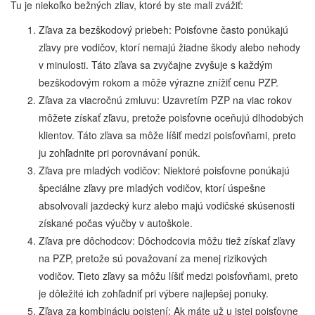
Tu je niekoľko bežných zliav, ktoré by ste mali zvážiť:
Zľava za bezškodový priebeh: Poisťovne často ponúkajú
zľavy pre vodičov, ktorí nemajú žiadne škody alebo nehody
v minulosti. Táto zľava sa zvyčajne zvyšuje s každým
bezškodovým rokom a môže výrazne znížiť cenu PZP.
Zľava za viacročnú zmluvu: Uzavretím PZP na viac rokov
môžete získať zľavu, pretože poisťovne oceňujú dlhodobých
klientov. Táto zľava sa môže líšiť medzi poisťovňami, preto
ju zohľadnite pri porovnávaní ponúk.
Zľava pre mladých vodičov: Niektoré poisťovne ponúkajú
špeciálne zľavy pre mladých vodičov, ktorí úspešne
absolvovali jazdecký kurz alebo majú vodičské skúsenosti
získané počas výučby v autoškole.
Zľava pre dôchodcov: Dôchodcovia môžu tiež získať zľavy
na PZP, pretože sú považovaní za menej rizikových
vodičov. Tieto zľavy sa môžu líšiť medzi poisťovňami, preto
je dôležité ich zohľadniť pri výbere najlepšej ponuky.
Zľava za kombináciu poistení: Ak máte už u istej poisťovne