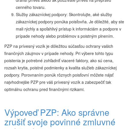
drahší príves alebo ak používate príves na prepravu
cenného tovaru.
Služby zákazníckej podpory: Skontrolujte, aké služby
zákazníckej podpory ponúka poisťovňa. Je dôležité, aby ste
mali rýchly a spoľahlivý prístup k informáciám a podpore v
prípade nehody alebo problémov s poistným plnením.
PZP na prívesný vozík je dôležitou súčasťou ochrany vašich
finančných záujmov v prípade nehody. Pri výbere tohto typu
poistenia je potrebné zohľadniť viaceré faktory, ako sú cena,
rozsah krytia, poistné podmienky a kvalita služieb zákazníckej
podpory. Porovnaním ponúk rôznych poisťovní môžete nájsť
najvhodnejšie PZP pre váš prívesný vozík a zabezpečiť tak
optimálnu ochranu pred finančnými rizikami.
Výpoveď PZP: Ako správne
zrušiť svoje povinné zmluvné