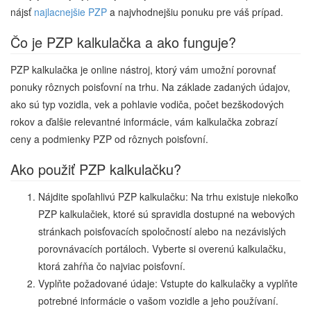
nájsť
najlacnejšie PZP
a najvhodnejšiu ponuku pre váš prípad.
Čo je PZP kalkulačka a ako funguje?
PZP kalkulačka je online nástroj, ktorý vám umožní porovnať
ponuky rôznych poisťovní na trhu. Na základe zadaných údajov,
ako sú typ vozidla, vek a pohlavie vodiča, počet bezškodových
rokov a ďalšie relevantné informácie, vám kalkulačka zobrazí
ceny a podmienky PZP od rôznych poisťovní.
Ako použiť PZP kalkulačku?
Nájdite spoľahlivú PZP kalkulačku: Na trhu existuje niekoľko
PZP kalkulačiek, ktoré sú spravidla dostupné na webových
stránkach poisťovacích spoločností alebo na nezávislých
porovnávacích portáloch. Vyberte si overenú kalkulačku,
ktorá zahŕňa čo najviac poisťovní.
Vyplňte požadované údaje: Vstupte do kalkulačky a vyplňte
potrebné informácie o vašom vozidle a jeho používaní.