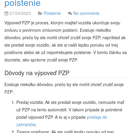
poistenie
27/04/2023
Poistenie
No comments
Výpoveď PZP je proces, ktorým majiteľ vozidla ukončuje svoju
zmluvu o povinnom zmluvnom poistení. Existuje niekoľko
dôvodov, prečo by ste mohli chcieť zrušiť svoje PZP, napríklad ak
ste predali svoje vozidlo, ak ste si našli lepšiu ponuku od inej
poisťovne alebo ak už nepotrebujete poistenie. V tomto článku sa
dozviete, ako správne zrušiť svoje PZP.
Dôvody na výpoveď PZP
Existuje niekoľko dôvodov, prečo by ste mohli chcieť zrušiť svoje
PZP:
Predaj vozidla: Ak ste predali svoje vozidlo, nemusíte mať
už PZP na tento automobil. V takom prípade je potrebné
podať výpoveď PZP. A to aj v prípade
predaja do
zahraničia
.
Zmena poisťovne: Ak ste našli lepšiu ponuku od inej