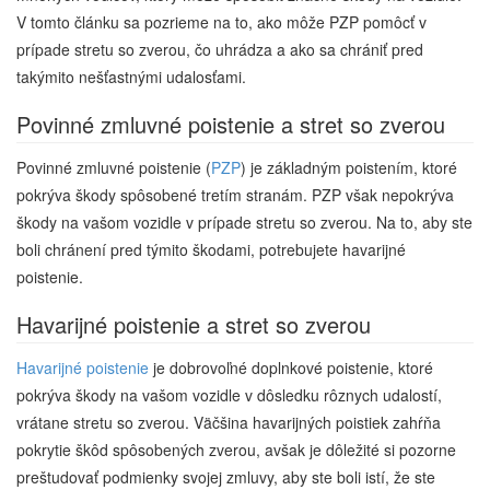
V tomto článku sa pozrieme na to, ako môže PZP pomôcť v
prípade stretu so zverou, čo uhrádza a ako sa chrániť pred
takýmito nešťastnými udalosťami.
Povinné zmluvné poistenie a stret so zverou
Povinné zmluvné poistenie (
PZP
) je základným poistením, ktoré
pokrýva škody spôsobené tretím stranám. PZP však nepokrýva
škody na vašom vozidle v prípade stretu so zverou. Na to, aby ste
boli chránení pred týmito škodami, potrebujete havarijné
poistenie.
Havarijné poistenie a stret so zverou
Havarijné poistenie
je dobrovoľné doplnkové poistenie, ktoré
pokrýva škody na vašom vozidle v dôsledku rôznych udalostí,
vrátane stretu so zverou. Väčšina havarijných poistiek zahŕňa
pokrytie škôd spôsobených zverou, avšak je dôležité si pozorne
preštudovať podmienky svojej zmluvy, aby ste boli istí, že ste