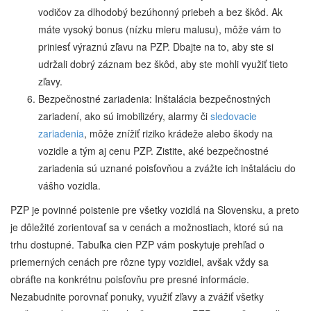
vodičov za dlhodobý bezúhonný priebeh a bez škôd. Ak
máte vysoký bonus (nízku mieru malusu), môže vám to
priniesť výraznú zľavu na PZP. Dbajte na to, aby ste si
udržali dobrý záznam bez škôd, aby ste mohli využiť tieto
zľavy.
Bezpečnostné zariadenia: Inštalácia bezpečnostných
zariadení, ako sú imobilizéry, alarmy či
sledovacie
zariadenia
, môže znížiť riziko krádeže alebo škody na
vozidle a tým aj cenu PZP. Zistite, aké bezpečnostné
zariadenia sú uznané poisťovňou a zvážte ich inštaláciu do
vášho vozidla.
PZP je povinné poistenie pre všetky vozidlá na Slovensku, a preto
je dôležité zorientovať sa v cenách a možnostiach, ktoré sú na
trhu dostupné. Tabuľka cien PZP vám poskytuje prehľad o
priemerných cenách pre rôzne typy vozidiel, avšak vždy sa
obráťte na konkrétnu poisťovňu pre presné informácie.
Nezabudnite porovnať ponuky, využiť zľavy a zvážiť všetky