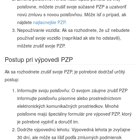
poisťovne, môžete zrušiť svoje súčasné PZP a uzatvoriť
novú zmluvu s novou poisťovňou. Môže ísť o prípad, ak
nájdete
najlacnejšie PZP
.
Nepoužívanie vozidla: Ak sa rozhodnete, že už nebudete
používať svoje vozidlo (napríklad ak ste ho odstavili),
môžete zrušiť svoje PZP.
Postup pri výpovedi PZP
Ak sa rozhodnete zrušiť svoje PZP, je potrebné dodržať určitý
postup:
Informujte svoju poisťovňu: O svojom záujme zrušiť PZP
informujte poisťovňu písomne alebo prostredníctvom
elektronických komunikačných prostriedkov. Mnohé
poisťovne majú špeciálny formulár pre výpoveď PZP, ktorý
je potrebné vyplniť a doručiť im.
Dodržte výpovednú lehotu: Výpovedná lehota je zvyčajne
30 dní, ale môže sa líšiť podľa zmluvných podmienok