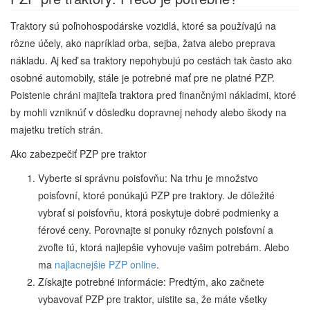
Traktory sú poľnohospodárske vozidlá, ktoré sa používajú na
rôzne účely, ako napríklad orba, sejba, žatva alebo preprava
nákladu. Aj keď sa traktory nepohybujú po cestách tak často ako
osobné automobily, stále je potrebné mať pre ne platné PZP.
Poistenie chráni majiteľa traktora pred finančnými nákladmi, ktoré
by mohli vzniknúť v dôsledku dopravnej nehody alebo škody na
majetku tretích strán.
Ako zabezpečiť PZP pre traktor
Vyberte si správnu poisťovňu: Na trhu je množstvo
poisťovní, ktoré ponúkajú PZP pre traktory. Je dôležité
vybrať si poisťovňu, ktorá poskytuje dobré podmienky a
férové ceny. Porovnajte si ponuky rôznych poisťovní a
zvoľte tú, ktorá najlepšie vyhovuje vašim potrebám. Alebo
ma
najlacnejšie PZP online
.
Získajte potrebné informácie: Predtým, ako začnete
vybavovať PZP pre traktor, uistite sa, že máte všetky