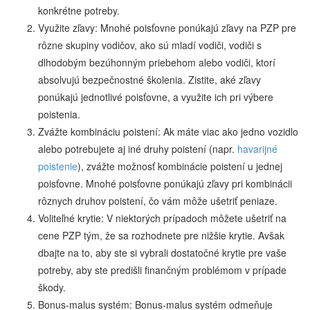
konkrétne potreby.
Využite zľavy: Mnohé poisťovne ponúkajú zľavy na PZP pre
rôzne skupiny vodičov, ako sú mladí vodiči, vodiči s
dlhodobým bezúhonným priebehom alebo vodiči, ktorí
absolvujú bezpečnostné školenia. Zistite, aké zľavy
ponúkajú jednotlivé poisťovne, a využite ich pri výbere
poistenia.
Zvážte kombináciu poistení: Ak máte viac ako jedno vozidlo
alebo potrebujete aj iné druhy poistení (napr.
havarijné
poistenie
), zvážte možnosť kombinácie poistení u jednej
poisťovne. Mnohé poisťovne ponúkajú zľavy pri kombinácii
rôznych druhov poistení, čo vám môže ušetriť peniaze.
Voliteľné krytie: V niektorých prípadoch môžete ušetriť na
cene PZP tým, že sa rozhodnete pre nižšie krytie. Avšak
dbajte na to, aby ste si vybrali dostatočné krytie pre vaše
potreby, aby ste predišli finančným problémom v prípade
škody.
Bonus-malus systém: Bonus-malus systém odmeňuje